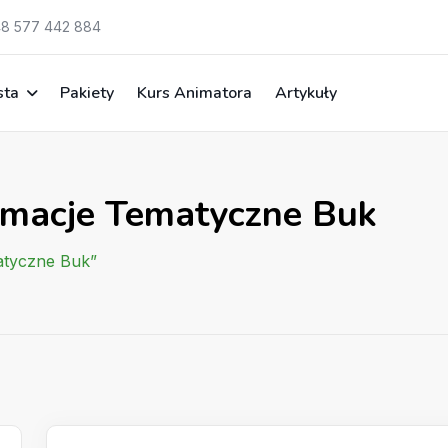
8 577 442 884
sta
Pakiety
Kurs Animatora
Artykuły
imacje Tematyczne Buk
atyczne Buk”