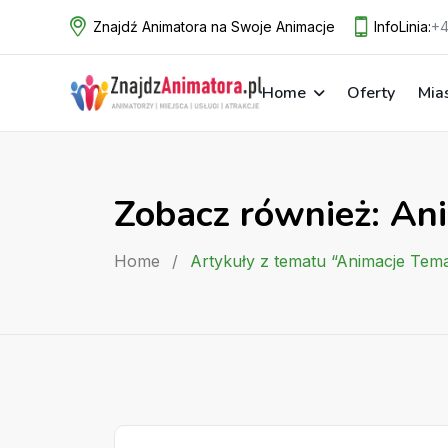
Skip
Znajdź Animatora na Swoje Animacje
InfoLinia:
+4
to
content
Home
Oferty
Mia
Zobacz również: An
Home
/
Artykuły z tematu “Animacje Tem