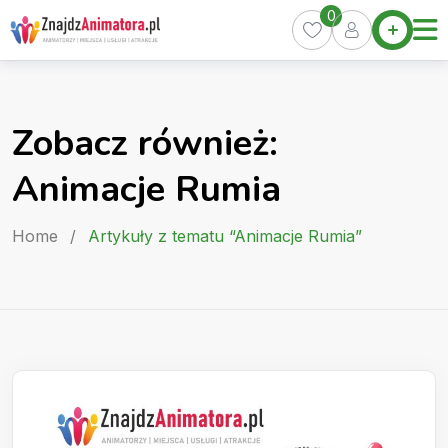
Skip
0
Home
to
Oferty
content
Miasta
0
Zobacz również:
Pakiety
Animacje Rumia
Kurs
Animatora
Home
/
Artykuły z tematu “Animacje Rumia”
Artykuły