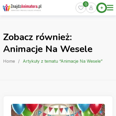
Skip
0
Home
to
Oferty
content
Miasta
0
Zobacz również:
Pakiety
Animacje Na Wesele
Kurs
Animatora
Home
/
Artykuły z tematu “Animacje Na Wesele”
Artykuły