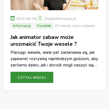
2024-09-08
ZnajdzAnimatora.pl
Informacje
Poradnik
02 minuty czas czytania
Jak animator zabaw może
urozmaicić Twoje wesele ?
Planując wesele, wiele par zastanawia się, jak
zapewnić rozrywkę najmłodszym gościom, aby
zarówno dzieci, jak i dorośli mogli cieszyć się…
CZYTAJ WIĘCEJ