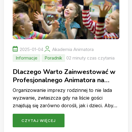
2025-01-04
Akademia Animatora
Informacje
Poradnik
02 minuty czas czytania
Dlaczego Warto Zainwestować w
Profesjonalnego Animatora na
Imprezy Rodzinne?
Organizowanie imprezy rodzinnej to nie lada
wyzwanie, zwłaszcza gdy na liście gości
znajdują się zarówno dorośli, jak i dzieci. Aby…
CZYTAJ WIĘCEJ