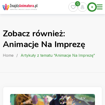
Skip
0
Home
to
Oferty
content
Miasta
0
Zobacz również:
Pakiety
Animacje Na Imprezę
Kurs
Animatora
Home
/
Artykuły z tematu “Animacje Na Imprezę”
Artykuły