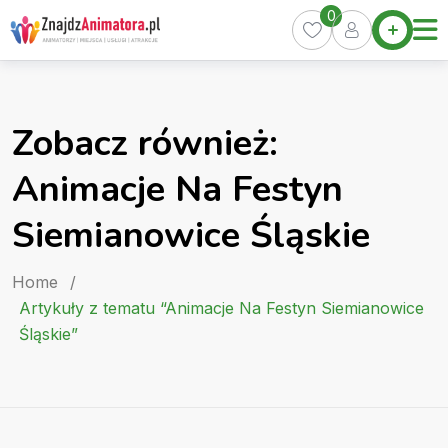
Skip
0
Home
to
Oferty
content
Miasta
0
Zobacz również:
Pakiety
Animacje Na Festyn
Kurs
Animatora
Siemianowice Śląskie
Artykuły
Home
/
Artykuły z tematu “Animacje Na Festyn Siemianowice
Śląskie”