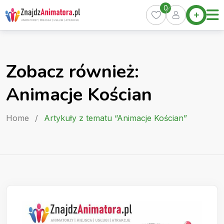
Skip
0
Home
to
Oferty
content
Miasta
0
Zobacz również:
Pakiety
Animacje Kościan
Kurs
Animatora
Home
/
Artykuły z tematu “Animacje Kościan”
Artykuły