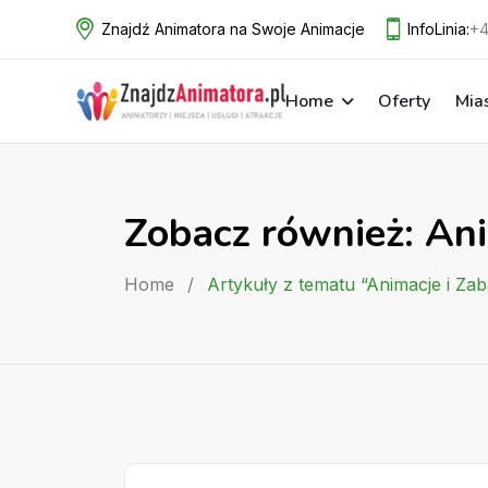
Skip
Znajdź Animatora na Swoje Animacje
InfoLinia:
+4
to
content
Home
Oferty
Mia
Zobacz również: An
Home
/
Artykuły z tematu “Animacje i Za