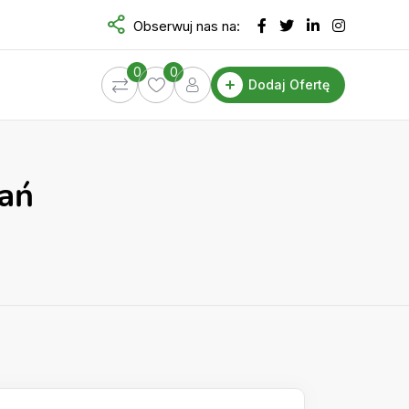
Obserwuj nas na:
0
0
Dodaj Ofertę
nań