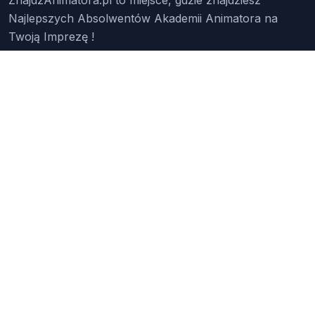
Najlepszych Absolwentów Akademii Animatora na
Twoją Imprezę !
Znajdź Animatora
O Nas
Pakiety
Faq
Reklama
Kontakt