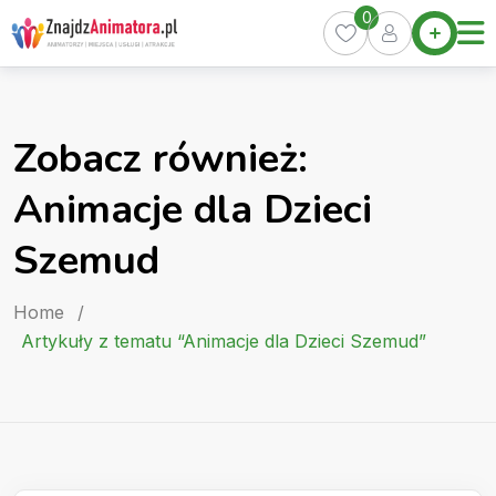
Skip
0
Home
to
Oferty
content
Miasta
0
Zobacz również:
Pakiety
Animacje dla Dzieci
Kurs
Animatora
Szemud
Artykuły
Home
/
Artykuły z tematu “Animacje dla Dzieci Szemud”