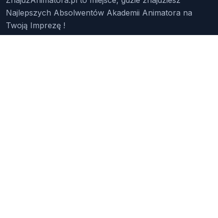
Najlepszych Absolwentów Akademii Animatora na
Twoją Imprezę !
Znajdź Animatora
O Nas
Pakiety
Faq
Reklama
Kontakt