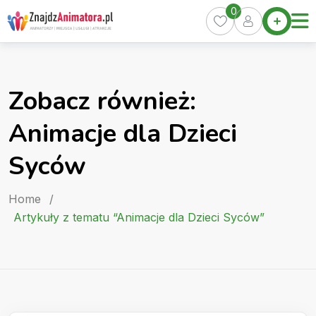
Skip
0
Home
to
Oferty
content
Miasta
0
Zobacz również:
Pakiety
Animacje dla Dzieci
Kurs
Animatora
Syców
Artykuły
Home
/
Artykuły z tematu “Animacje dla Dzieci Syców”