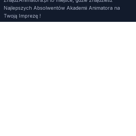
Najlepszych Absolwentów Akademii Animatora na
Twoją Imprezę !
Znajdź Animatora
O Nas
Pakiety
Faq
Reklama
Kontakt