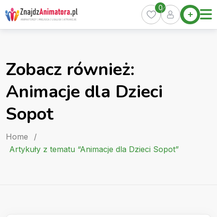
Skip
0
Home
to
Oferty
content
Miasta
0
Zobacz również:
Pakiety
Animacje dla Dzieci
Kurs
Animatora
Sopot
Artykuły
Home
/
Artykuły z tematu “Animacje dla Dzieci Sopot”