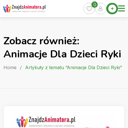
Skip
0
Home
to
Oferty
content
Miasta
0
Zobacz również:
Pakiety
Animacje Dla Dzieci Ryki
Kurs
Animatora
Home
/
Artykuły z tematu “Animacje Dla Dzieci Ryki”
Artykuły