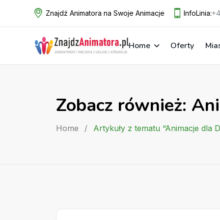
Skip
Znajdź Animatora na Swoje Animacje
InfoLinia:
+4
to
content
Home
Oferty
Mia
Zobacz również: Ani
Home
/
Artykuły z tematu “Animacje dla D