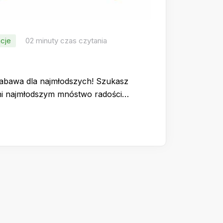
cje
02 minuty czas czytania
zabawa dla najmłodszych! Szukasz
wni najmłodszym mnóstwo radości…