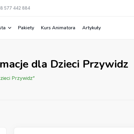
8 577 442 884
sta
Pakiety
Kurs Animatora
Artykuły
macje dla Dzieci Przywidz
zieci Przywidz”