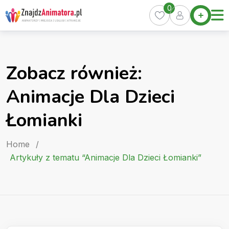
Skip
0
Home
to
Oferty
content
Miasta
0
Zobacz również:
Pakiety
Animacje Dla Dzieci
Kurs
Animatora
Łomianki
Artykuły
Home
/
Artykuły z tematu “Animacje Dla Dzieci Łomianki”