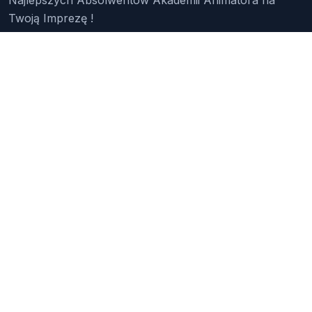
Twoją Imprezę !
Znajdź Animatora
O Nas
Pakiety
Faq
Reklama
Kontakt