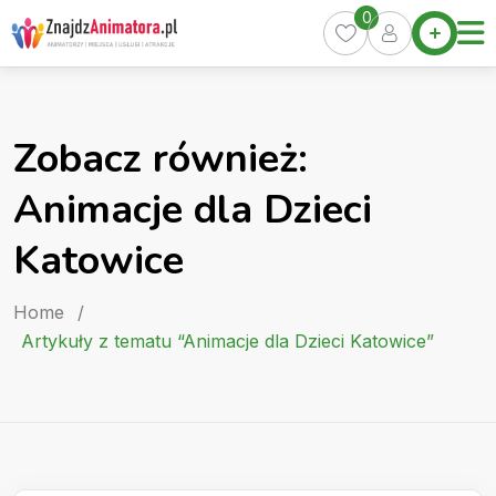
Skip
0
Home
to
Oferty
content
Miasta
0
Zobacz również:
Pakiety
Animacje dla Dzieci
Kurs
Animatora
Katowice
Artykuły
Home
/
Artykuły z tematu “Animacje dla Dzieci Katowice”