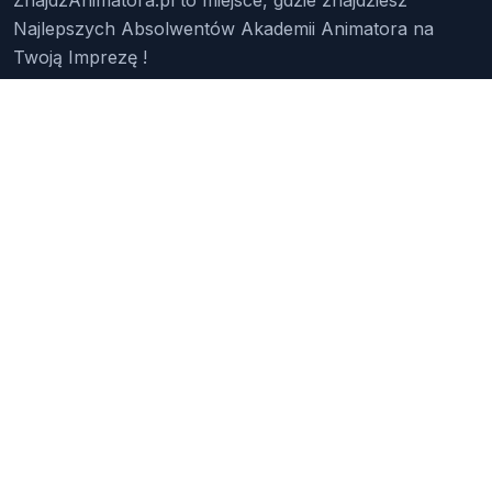
Najlepszych Absolwentów Akademii Animatora na
Twoją Imprezę !
Znajdź Animatora
O Nas
Pakiety
Faq
Reklama
Kontakt