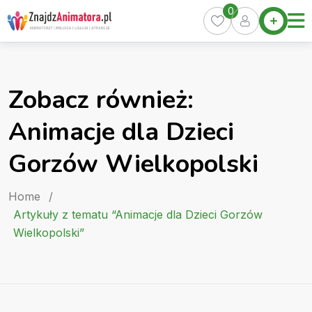
Skip
0
Home
to
Oferty
content
Miasta
0
Zobacz również:
Pakiety
Animacje dla Dzieci
Kurs
Animatora
Gorzów Wielkopolski
Artykuły
Home
/
Artykuły z tematu “Animacje dla Dzieci Gorzów
Wielkopolski”