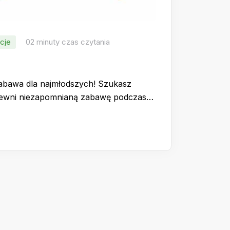
cje
02 minuty czas czytania
zabawa dla najmłodszych! Szukasz
apewni niezapomnianą zabawę podczas…