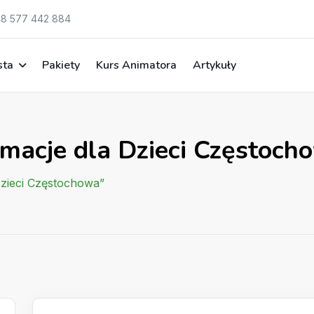
8 577 442 884
sta
Pakiety
Kurs Animatora
Artykuły
imacje dla Dzieci Częstoch
Dzieci Częstochowa”