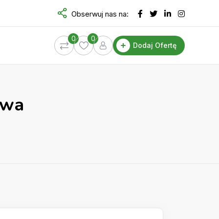
Obserwuj nas na:
0
0
Dodaj Ofertę
owa