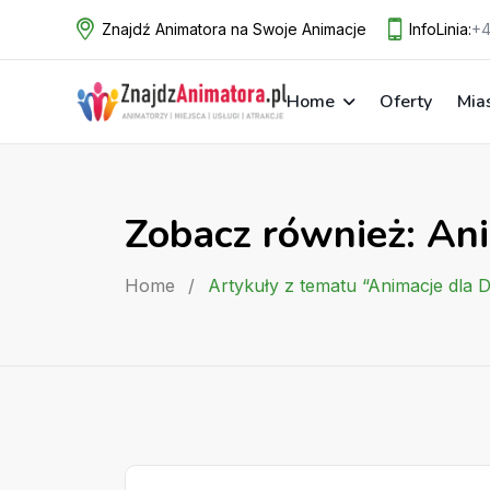
Skip
Znajdź Animatora na Swoje Animacje
InfoLinia:
+4
to
content
Home
Oferty
Mia
Zobacz również: An
Home
/
Artykuły z tematu “Animacje dla 