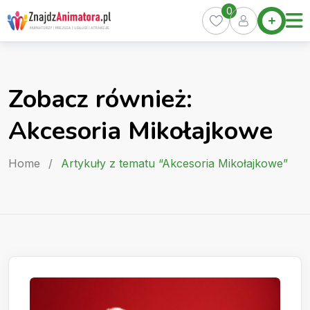
Skip
0
Home
to
Oferty
content
Miasta
0
Zobacz również:
Pakiety
Akcesoria Mikołajkowe
Kurs
Animatora
Home
/
Artykuły z tematu “Akcesoria Mikołajkowe”
Artykuły