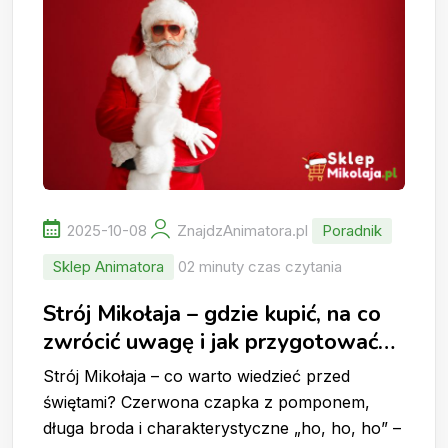
2025-10-08
ZnajdzAnimatora.pl
Poradnik
Sklep Animatora
02 minuty czas czytania
Strój Mikołaja – gdzie kupić, na co
zwrócić uwagę i jak przygotować
się do roli Świętego Mikołaja
Strój Mikołaja – co warto wiedzieć przed
świętami? Czerwona czapka z pomponem,
długa broda i charakterystyczne „ho, ho, ho” –