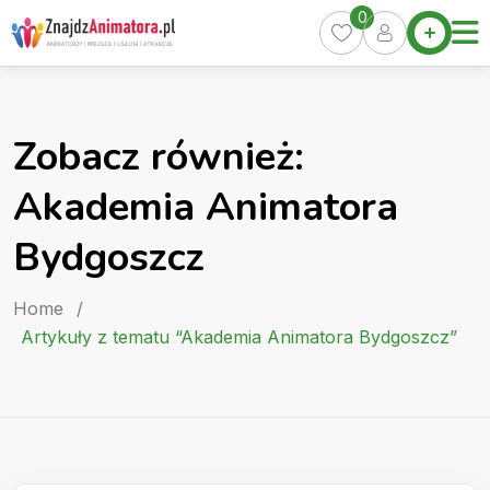
Skip
0
Home
to
Oferty
content
Miasta
0
Zobacz również:
Pakiety
Akademia Animatora
Kurs
Animatora
Bydgoszcz
Artykuły
Home
/
Artykuły z tematu “Akademia Animatora Bydgoszcz”