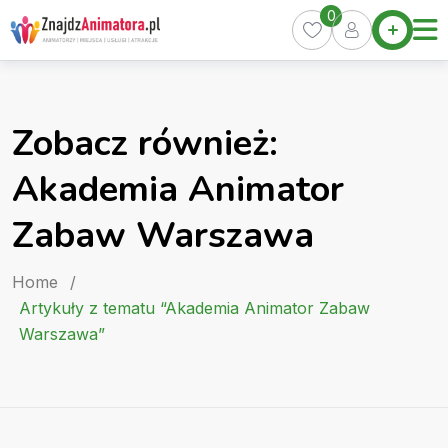
Skip
0
Home
to
Oferty
content
Miasta
0
Zobacz również:
Pakiety
Akademia Animator
Kurs
Animatora
Zabaw Warszawa
Artykuły
Home
/
Artykuły z tematu “Akademia Animator Zabaw
Warszawa”