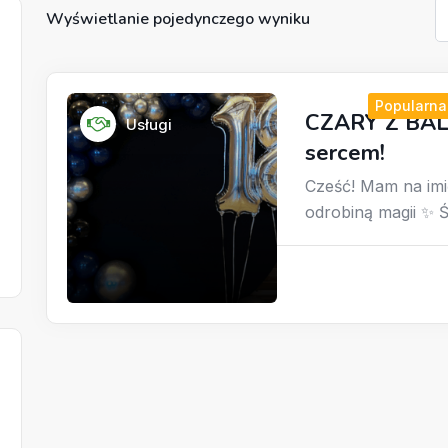
Wyświetlanie pojedynczego wyniku
Popularna
CZARY Z BAL
Usługi
sercem!
Cześć! Mam na imi
odrobiną magii ✨ Ś