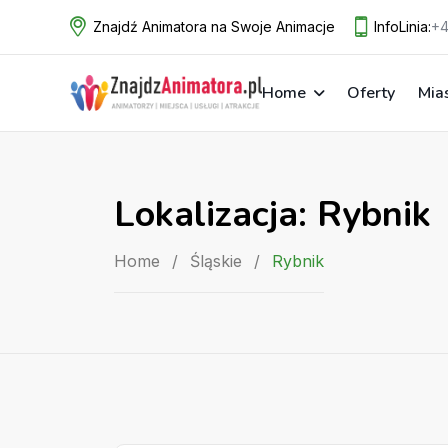
Skip
Znajdź Animatora na Swoje Animacje
InfoLinia:
+4
to
content
Home
Oferty
Mia
Lokalizacja:
Rybnik
Home
/
Śląskie
/
Rybnik