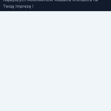
Twoją Imprezę !
Znajdź Animatora
O Nas
Pakiety
Faq
Reklama
Kontakt