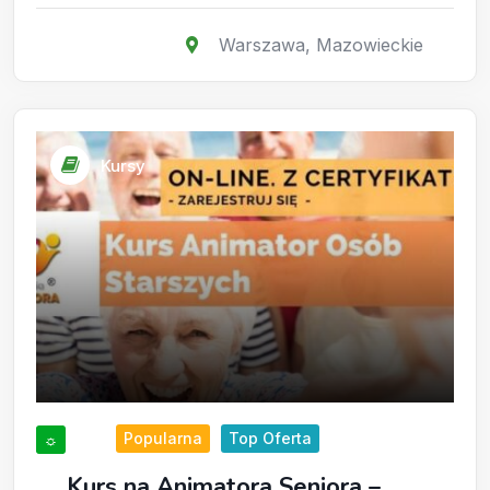
Warszawa
,
Mazowieckie
Kursy
Popularna
Top Oferta
☼
Kurs na Animatora Seniora –