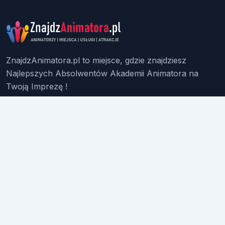
ZnajdzAnimatora.pl to miejsce, gdzie znajdziesz
Najlepszych Absolwentów Akademii Animatora na
Twoją Imprezę !
Znajdź Animatora
O Nas
Pakiety