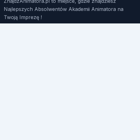
ZnajdzAnimatora.pl to miejsce, gdzie znajdziesz
Najlepszych Absolwentów Akademii Animatora na
Twoją Imprezę !
Znajdź Animatora
O Nas
Pakiety
Faq
Reklama
Kontakt