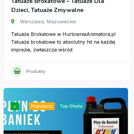
Tatuaże Brokatowe – Tatuaże Dla
Dzieci, Tatuaże Zmywalne
Warszawa
,
Mazowieckie
Tatuaże Brokatowe w HurtowniaAnimatora.pl
Tatuaże brokatowe to absolutny hit na każdej
imprezie, zwłaszcza wśród
Produkty
☼
Popularna
Top Oferta